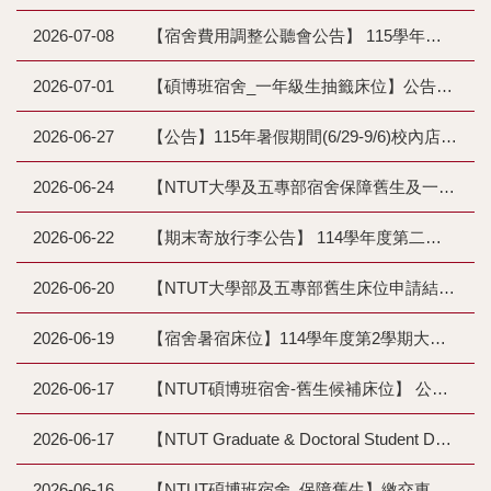
2026-07-08
【宿舍費用調整公聽會公告】 115學年度學生宿舍住宿費調整說明（公聽）會會議記錄及調整費用說明
2026-07-01
【碩博班宿舍_一年級生抽籤床位】公告115學年度登錄學生宿舍抽籤作業辦法暨注意事項(更正法規連結)
2026-06-27
【公告】115年暑假期間(6/29-9/6)校內店家營業時間
2026-06-24
【NTUT大學及五專部宿舍保障舊生及一般舊生繳費公告】繳交東宿舍(115-1住宿費)及校外宿舍(115-1住宿費含寒假）住宿費作業
2026-06-22
【期末寄放行李公告】 114學年度第二學期暑假一舍地下室行李寄放公告
2026-06-20
【NTUT大學部及五專部舊生床位申請結果公告】115學年度大學部及五專部保障生申請及一般身份(舊生)候補申請宿舍抽籤排序結果公告
2026-06-19
【宿舍暑宿床位】114學年度第2學期大學部、五專部暨社團營隊暑宿床位表及住宿注意事項
2026-06-17
【NTUT碩博班宿舍-舊生候補床位】 公告115學年度登錄申請候補(抽籤)床位抽籤排序、審查結果暨中籤結果及作業辦法
2026-06-17
【NTUT Graduate & Doctoral Student Dorm_ Non-Guarantee Students】 Announcement: Dormitory Lottery Rankings, Qualification Review, Results, and Guidelines for the 115th Academic Year Waitlist Application
2026-06-16
【NTUT碩博班宿舍_保障舊生】繳交東宿舍(115-1住宿費)及校外宿舍(115-1住宿費含寒假）住宿費作業