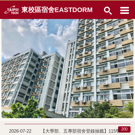
跳
東校區宿舍EASTDORM
到
主
要
內
容
區
200
2026-07-22
【大學部、五專部宿舍登錄抽籤】115學年度大學部一年級及五專部一年級新生學生宿舍登錄抽籤事宜說明公告