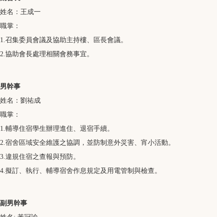
姓名：王成一
職掌：
1.召集委員會議及協助主持樓、區長會議。
2.協助會長處理相關會務事宜。
男幹事
姓名：劉祐成
職掌：
1.輔導住宿學生辦理進住、退宿手續。
2.宿舍區域安全維護之協調，並防制意外災害、宵小活動。
3.違規住宿之查報與預防。
4.擬訂、執行、輔導宿舍作息規定及用電管制與檢查。
副男幹事