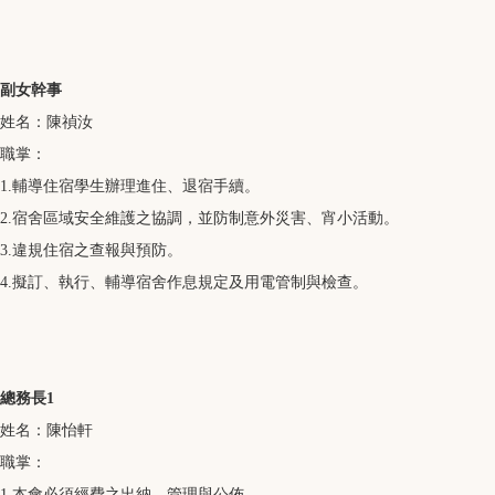
副女幹事
姓名：陳禎汝
職掌：
1.輔導住宿學生辦理進住、退宿手續。
2.宿舍區域安全維護之協調，並防制意外災害、宵小活動。
3.違規住宿之查報與預防。
4.擬訂、執行、輔導宿舍作息規定及用電管制與檢查。
總務長1
姓名：陳怡軒
職掌：
1.本會必須經費之出納、管理與公佈。